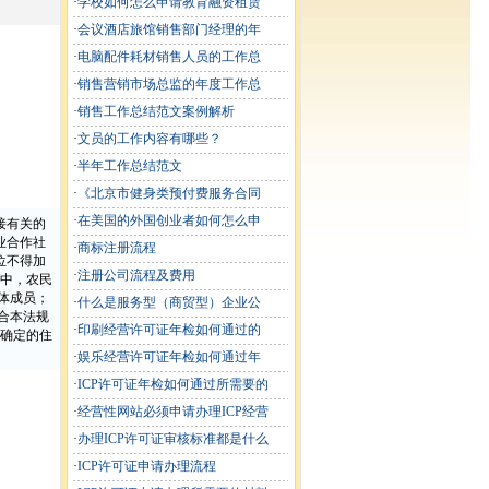
·
学校如何怎么申请教育融资租赁
·
会议酒店旅馆销售部门经理的年
·
电脑配件耗材销售人员的工作总
·
销售营销市场总监的年度工作总
·
销售工作总结范文案例解析
·
文员的工作内容有哪些？
·
半年工作总结范文
·
《北京市健身类预付费服务合同
·
在美国的外国创业者如何怎么申
接有关的
业合作社
·
商标注册流程
位不得加
·
注册公司流程及费用
中，农民
体成员；
·
什么是服务型（商贸型）企业公
合本法规
·
印刷经营许可证年检如何通过的
确定的住
·
娱乐经营许可证年检如何通过年
·
ICP许可证年检如何通过所需要的
·
经营性网站必须申请办理ICP经营
·
办理ICP许可证审核标准都是什么
·
ICP许可证申请办理流程